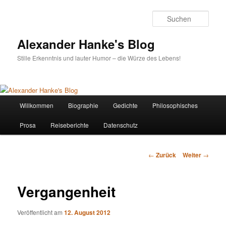
Zum
Inhalt
Such
wechseln
Alexander Hanke's Blog
Stille Erkenntnis und lauter Humor – die Würze des Lebens!
Hauptmenü
Willkommen
Biographie
Gedichte
Philosophisches
Prosa
Reiseberichte
Datenschutz
Beitrags-
←
Zurück
Weiter
→
Navigation
Vergangenheit
Veröffentlicht am
12. August 2012