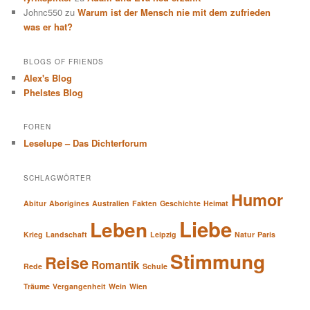
Johnc550
zu
Warum ist der Mensch nie mit dem zufrieden
was er hat?
BLOGS OF FRIENDS
Alex's Blog
Phelstes Blog
FOREN
Leselupe – Das Dichterforum
SCHLAGWÖRTER
Humor
Abitur
Aborigines
Australien
Fakten
Geschichte
Heimat
Liebe
Leben
Krieg
Landschaft
Leipzig
Natur
Paris
Stimmung
Reise
Romantik
Rede
Schule
Träume
Vergangenheit
Wein
Wien