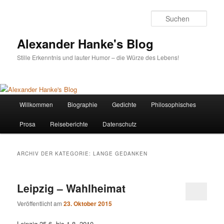
Zum
Zum
Inhalt
sekundären
Such
wechseln
Inhalt
wechseln
Alexander Hanke's Blog
Stille Erkenntnis und lauter Humor – die Würze des Lebens!
Hauptmenü
Willkommen
Biographie
Gedichte
Philosophisches
Prosa
Reiseberichte
Datenschutz
ARCHIV DER KATEGORIE:
LANGE GEDANKEN
Leipzig – Wahlheimat
Veröffentlicht am
23. Oktober 2015
Leipzig 25.6. bis 1.8. 2010