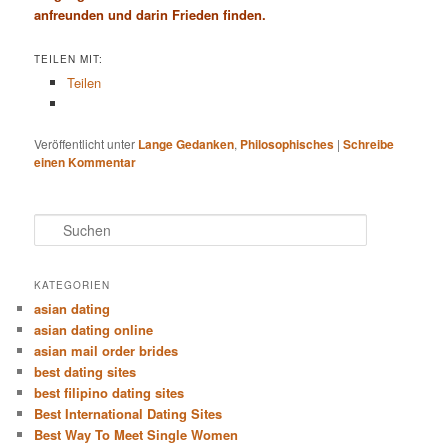
anfreunden und darin Frieden finden.
TEILEN MIT:
Teilen
Veröffentlicht unter
Lange Gedanken
,
Philosophisches
|
Schreibe
einen Kommentar
S
u
c
h
KATEGORIEN
e
asian dating
n
asian dating online
asian mail order brides
best dating sites
best filipino dating sites
Best International Dating Sites
Best Way To Meet Single Women