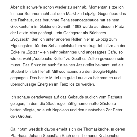
Aber ich schweife schon wieder zu sehr ab. Momentan sitze ich
in lauer Sommernacht auf dem Markt zu Leipzig. Gegenüber: das
alte Rathaus, das berühmte Renaissancegebäude mit seinem
Glockenturm im Goldenen Schnitt. 1898 wurde auf diesem Platz
der Letzte Man gehängt, kein Geringerer als Büchners
„Woyzeck“, den ich unter anderen Rollen hier in Leipzig zum
Eignungstest für das Schauspielstudium vortrug. Ich sitze an der
Ecke im „Spizz“ – ein sehr bekanntes und angesagtes Cafe, so
wie es wohl „Auerbachs Keller“ zu Goethes Zeiten gewesen sein
muss. Das Spizz ist auch für seinen Jazzkeller bekannt und als
Student bin ich hier oft Mittwochabend zu den Boogie-Nights
gegangen. Das beste Mittel um gute Laune zu bekommen und
überschüssige Energien im Tanz los zu werden.
Ich schaue geradewegs auf das Gebäude südlich vom Rathaus
gelegen, in dem die Stadt regelmäßig namenhafte Gäste zu
betten pflegte, so auch Napoleon und den russischen Zar Peter
den Großen.
Ca. 150m westlich davon erhebt sich die Thomaskirche, in deren
Pfarrhaus Johann Sebastian Bach den Thomaner-Knabenchor