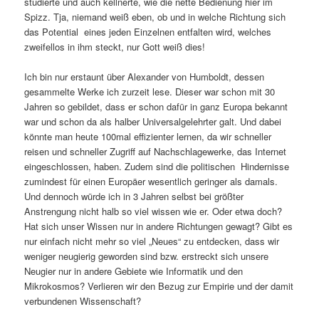
studierte und auch kellnerte, wie die nette Bedienung hier im
Spizz. Tja, niemand weiß eben, ob und in welche Richtung sich
das Potential eines jeden Einzelnen entfalten wird, welches
zweifellos in ihm steckt, nur Gott weiß dies!
Ich bin nur erstaunt über Alexander von Humboldt, dessen
gesammelte Werke ich zurzeit lese. Dieser war schon mit 30
Jahren so gebildet, dass er schon dafür in ganz Europa bekannt
war und schon da als halber Universalgelehrter galt. Und dabei
könnte man heute 100mal effizienter lernen, da wir schneller
reisen und schneller Zugriff auf Nachschlagewerke, das Internet
eingeschlossen, haben. Zudem sind die politischen Hindernisse
zumindest für einen Europäer wesentlich geringer als damals.
Und dennoch würde ich in 3 Jahren selbst bei größter
Anstrengung nicht halb so viel wissen wie er. Oder etwa doch?
Hat sich unser Wissen nur in andere Richtungen gewagt? Gibt es
nur einfach nicht mehr so viel „Neues“ zu entdecken, dass wir
weniger neugierig geworden sind bzw. erstreckt sich unsere
Neugier nur in andere Gebiete wie Informatik und den
Mikrokosmos? Verlieren wir den Bezug zur Empirie und der damit
verbundenen Wissenschaft?