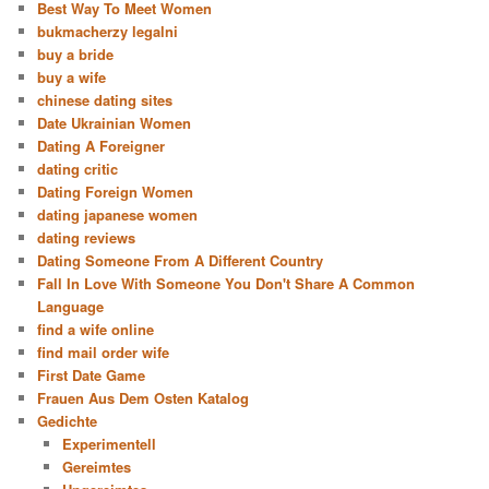
Best Way To Meet Women
bukmacherzy legalni
buy a bride
buy a wife
chinese dating sites
Date Ukrainian Women
Dating A Foreigner
dating critic
Dating Foreign Women
dating japanese women
dating reviews
Dating Someone From A Different Country
Fall In Love With Someone You Don't Share A Common
Language
find a wife online
find mail order wife
First Date Game
Frauen Aus Dem Osten Katalog
Gedichte
Experimentell
Gereimtes