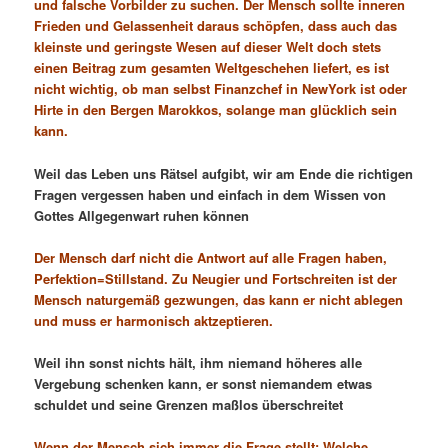
und falsche Vorbilder zu suchen. D
er Mensch sollte inneren
Frieden und Gelassenheit daraus schöpfen, dass auch das
kleinste und geringste Wesen auf dieser Welt doch stets
einen Beitrag zum gesamten Weltgeschehen liefert, es ist
nicht wichtig, ob man selbst Finanzchef in NewYork ist oder
Hirte in den Bergen Marokkos, solange man glücklich sein
kann.
Weil das Leben uns Rätsel aufgibt, wir am Ende die richtigen
Fragen vergessen haben und einfach in dem Wissen von
Gottes Allgegenwart ruhen können
Der Mensch darf nicht die Antwort auf alle Fragen haben,
Perfektion=Stillstand. Zu Neugier und Fortschreiten ist der
Mensch naturgemäß gezwungen, das kann er nicht ablegen
und muss er harmonisch aktzeptieren.
Weil ihn sonst nichts hält, ihm niemand höheres alle
Vergebung schenken kann, er sonst niemandem etwas
schuldet und seine Grenzen maßlos überschreitet
Wenn der Mensch sich immer die Frage stellt: Welche