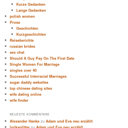
Kurze Gedanken
Lange Gedanken
polish women
Prosa
Geschichten
Kurzgeschichten
Reiseberichte
russian brides
sex chat
Should A Guy Pay On The First Date
Single Women For Marriage
singles over 40
Successful Interracial Marriages
sugar daddy websites
top chinese dating sites
wife dating online
wife finder
NEUESTE KOMMENTARE
Alexander Hanke
zu
Adam und Eva neu erzählt
lyriksplitter
zu
Adam und Eva neu erzählt