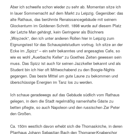
Aber ich schweife schon wieder zu sehr ab. Momentan sitze ich
in lauer Sommernacht auf dem Markt zu Leipzig. Gegenüber: das
alte Rathaus, das berühmte Renaissancegebäude mit seinem
Glockenturm im Goldenen Schnitt. 1898 wurde auf diesem Platz
der Letzte Man gehängt, kein Geringerer als Büchners
„Woyzeck“, den ich unter anderen Rollen hier in Leipzig zum
Eignungstest für das Schauspielstudium vortrug. Ich sitze an der
Ecke im „Spizz“ – ein sehr bekanntes und angesagtes Cafe, so
wie es wohl „Auerbachs Keller“ zu Goethes Zeiten gewesen sein
muss. Das Spizz ist auch für seinen Jazzkeller bekannt und als
Student bin ich hier oft Mittwochabend zu den Boogie-Nights
gegangen. Das beste Mittel um gute Laune zu bekommen und
überschüssige Energien im Tanz los zu werden.
Ich schaue geradewegs auf das Gebäude südlich vom Rathaus
gelegen, in dem die Stadt regelmäßig namenhafte Gäste zu
betten pflegte, so auch Napoleon und den russischen Zar Peter
den Großen.
Ca. 150m westlich davon erhebt sich die Thomaskirche, in deren
Pfarrhaus Johann Sebastian Bach den Thomaner-Knabenchor