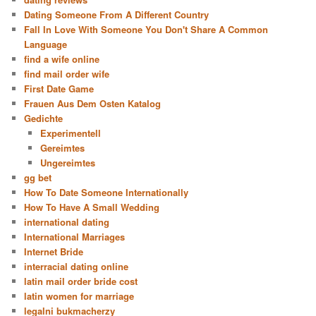
Dating Someone From A Different Country
Fall In Love With Someone You Don't Share A Common
Language
find a wife online
find mail order wife
First Date Game
Frauen Aus Dem Osten Katalog
Gedichte
Experimentell
Gereimtes
Ungereimtes
gg bet
How To Date Someone Internationally
How To Have A Small Wedding
international dating
International Marriages
Internet Bride
interracial dating online
latin mail order bride cost
latin women for marriage
legalni bukmacherzy