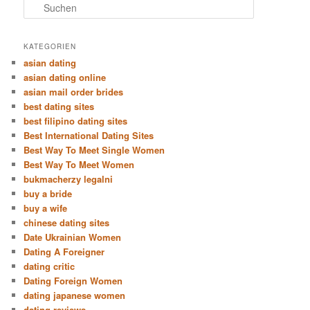
S
u
c
h
KATEGORIEN
e
asian dating
n
asian dating online
asian mail order brides
best dating sites
best filipino dating sites
Best International Dating Sites
Best Way To Meet Single Women
Best Way To Meet Women
bukmacherzy legalni
buy a bride
buy a wife
chinese dating sites
Date Ukrainian Women
Dating A Foreigner
dating critic
Dating Foreign Women
dating japanese women
dating reviews