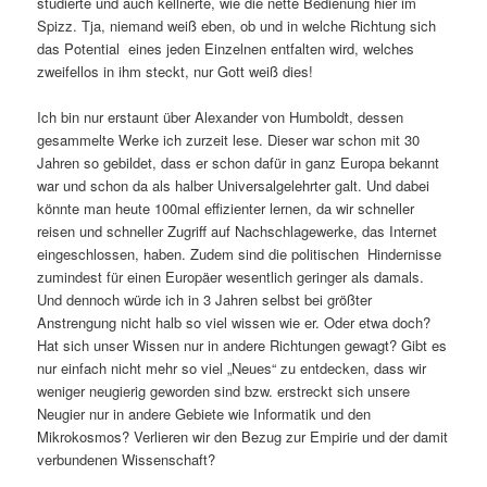
studierte und auch kellnerte, wie die nette Bedienung hier im
Spizz. Tja, niemand weiß eben, ob und in welche Richtung sich
das Potential eines jeden Einzelnen entfalten wird, welches
zweifellos in ihm steckt, nur Gott weiß dies!
Ich bin nur erstaunt über Alexander von Humboldt, dessen
gesammelte Werke ich zurzeit lese. Dieser war schon mit 30
Jahren so gebildet, dass er schon dafür in ganz Europa bekannt
war und schon da als halber Universalgelehrter galt. Und dabei
könnte man heute 100mal effizienter lernen, da wir schneller
reisen und schneller Zugriff auf Nachschlagewerke, das Internet
eingeschlossen, haben. Zudem sind die politischen Hindernisse
zumindest für einen Europäer wesentlich geringer als damals.
Und dennoch würde ich in 3 Jahren selbst bei größter
Anstrengung nicht halb so viel wissen wie er. Oder etwa doch?
Hat sich unser Wissen nur in andere Richtungen gewagt? Gibt es
nur einfach nicht mehr so viel „Neues“ zu entdecken, dass wir
weniger neugierig geworden sind bzw. erstreckt sich unsere
Neugier nur in andere Gebiete wie Informatik und den
Mikrokosmos? Verlieren wir den Bezug zur Empirie und der damit
verbundenen Wissenschaft?